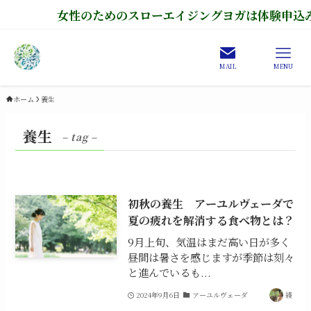
女性のためのスローエイジングヨガは体験申込み
MAIL
MENU
ホーム
養生
養生
– tag –
初秋の養生 アーユルヴェーダで
夏の疲れを解消する食べ物とは？
9月上旬、気温はまだ高い日が多く
昼間は暑さを感じますが季節は刻々
と進んでいるも...
2024年9月6日
アーユルヴェーダ
綾