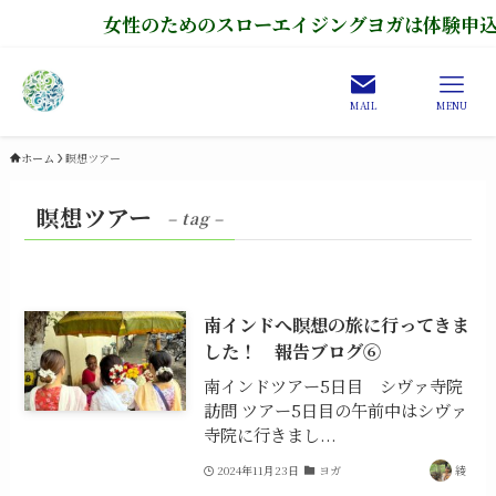
女性のためのスローエイジングヨガは体験申込
MAIL
MENU
ホーム
瞑想ツアー
瞑想ツアー
– tag –
南インドへ瞑想の旅に行ってきま
した！ 報告ブログ⑥
南インドツアー5日目 シヴァ寺院
訪問 ツアー5日目の午前中はシヴァ
寺院に行きまし...
2024年11月23日
ヨガ
綾