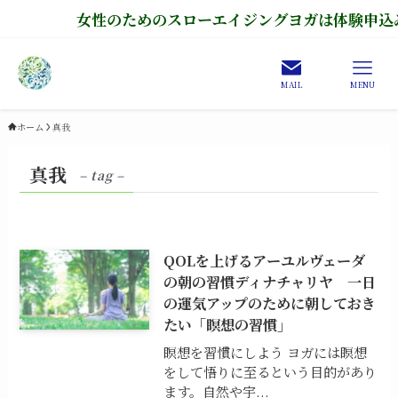
女性のためのスローエイジングヨガは体験申込み
MAIL
MENU
ホーム
真我
真我
– tag –
QOLを上げるアーユルヴェーダ
の朝の習慣ディナチャリヤ 一日
の運気アップのために朝しておき
たい「瞑想の習慣」
瞑想を習慣にしよう ヨガには瞑想
をして悟りに至るという目的があり
ます。自然や宇...