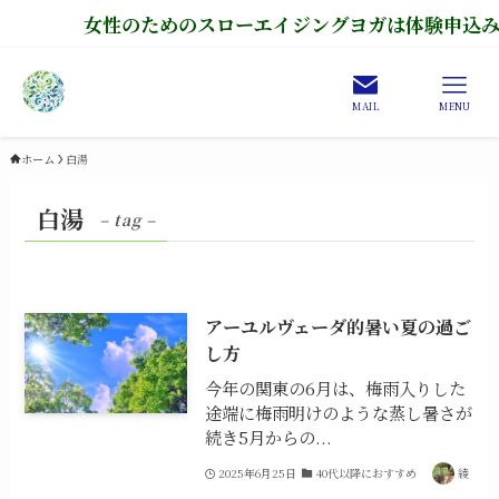
女性のためのスローエイジングヨガは体験申込み受
MAIL
MENU
ホーム
白湯
白湯
– tag –
アーユルヴェーダ的暑い夏の過ご
し方
今年の関東の6月は、梅雨入りした
途端に梅雨明けのような蒸し暑さが
続き5月からの...
2025年6月25日
40代以降におすすめ
綾