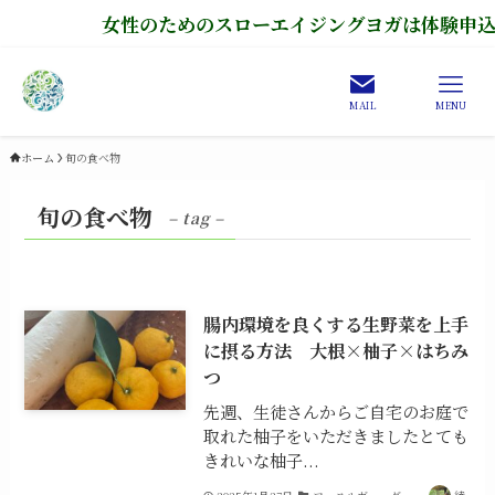
女性のためのスローエイジングヨガは体験申込み
MAIL
MENU
ホーム
旬の食べ物
旬の食べ物
– tag –
腸内環境を良くする生野菜を上手
に摂る方法 大根×柚子×はちみ
つ
先週、生徒さんからご自宅のお庭で
取れた柚子をいただきましたとても
きれいな柚子...