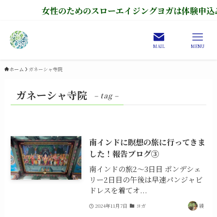
女性のためのスローエイジングヨガは体験申込み
MAIL
MENU
ホーム
ガネーシャ寺院
ガネーシャ寺院
– tag –
南インドに瞑想の旅に行ってきま
した！報告ブログ③
南インドの旅2〜3日目 ポンデシェ
リー2日目の午後は早速パンジャビ
ドレスを着てオ...
2024年11月7日
ヨガ
綾