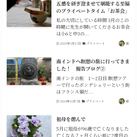
五感を研ぎ澄ませて堪能する至福
のプライベートタイム「お茶会」
私の大切にしている時間 3月のこの
時期に先生が開いてくださるお茶会
は小6と中3の...
2025年3月17日
プライベート
綾
南インドへ瞑想の旅に行ってきま
した！ 報告ブログ②
南インドの旅 1〜2日目 瞑想ツア
ーで行ったポンデシェリーという街
はフランス領だ...
2024年11月7日
プライベート
綾
祖母を偲んで
5月に祖母が96歳で亡くなりました
亡くなる２ヶ月くらい前に2度目の