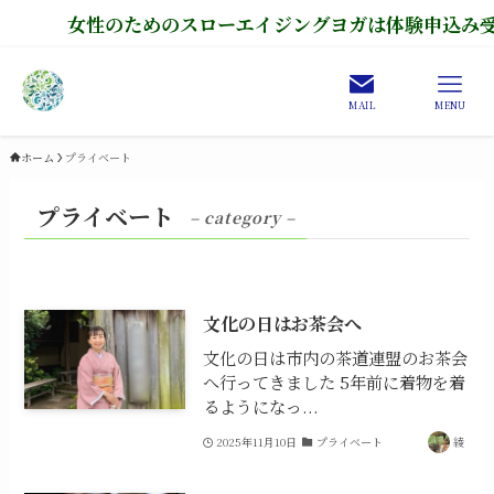
女性のためのスローエイジングヨガは体験申込み受付
MAIL
MENU
ホーム
プライベート
プライベート
– category –
文化の日はお茶会へ
文化の日は市内の茶道連盟のお茶会
へ行ってきました 5年前に着物を着
るようになっ...
2025年11月10日
プライベート
綾