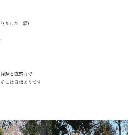
りました 涙)
端
と経験と直感力で
、そこは自信ありです