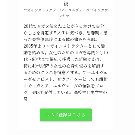
綾
ヨガインストラクター/アーユルヴェーダライフカウ
ンセラー
20代でヨガを始めたことがきっかけで自分
らしさを肯定する人生に気づき、思春期に患
った脊柱側弯症による体の痛みを克服。
2005年よりヨガインストラクターとして活
動を始める。女性のためのヨガを専門とし10
代～80代まで幅広く指導した経験があり、
特に40代以降の女性の心身の悩みを解消す
るためのクラスを得意とする。アーユルヴェ
ーダセラピスト、ヨガライターとしても活動
中でヨガとアーユルヴェーダの情報をブロ
グ、SNSで発信している。高校生と中学生の
母
LINE登録はこちら