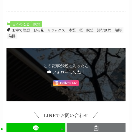
日々のこと
瞑想
お寺で瞑想
お花見
リラックス
本質
桜
瞑想
諸行無常
陰影
陰陽
この記事が気に入ったら
フォローしてね！
Follow Me
LINEでお問い合わせ