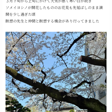
３月下旬から上旬にかけて天気が悪く寒い日が続き
ソメイヨシノが開花したもののお花見も先延ばしのまま満
開を少し過ぎた頃
瞑想の先生と仲間と瞑想する機会があり行ってきました