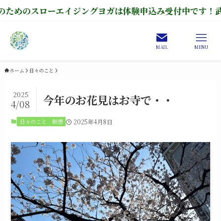
スローエイジングヨガは体験申込み受付中です！武蔵野プレイ
MAIL
MENU
ホーム
日々のこと
2025
今年のお花見はお寺で・・
4/08
日々のこと
瞑想
2025年4月8日